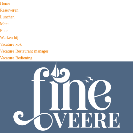
Home
Reserveren
Lunchen
Menu
Fine
Werken bij
Vacature kok
Vacature Restaurant manager
Vacature Bediening